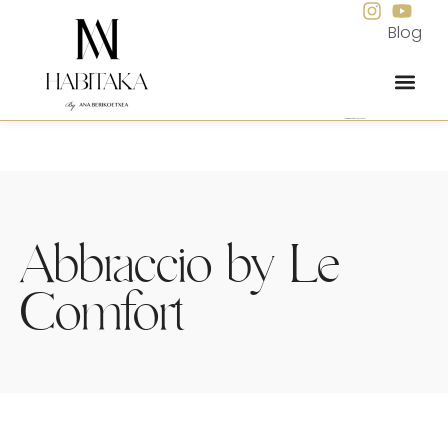
Blog
Interiorismo integral para viviendas
Abbraccio by Le
Comfort