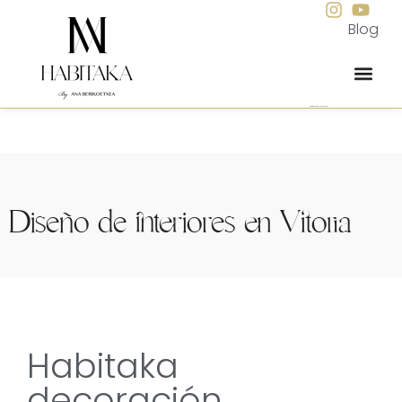
Blog
Interiorismo integral para viviendas
Diseño de interiores en Vitoria
Habitaka
decoración