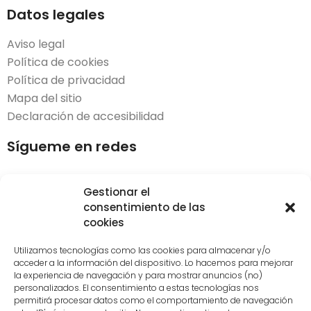
Datos legales
Aviso legal
Política de cookies
Política de privacidad
Mapa del sitio
Declaración de accesibilidad
Sígueme en redes
Gestionar el
consentimiento de las
cookies
Desarrollado por
LoDigitalizo
| © 2023. Todos los
derechos reservados.​
Utilizamos tecnologías como las cookies para almacenar y/o
acceder a la información del dispositivo. Lo hacemos para mejorar
la experiencia de navegación y para mostrar anuncios (no)
Diseño de interiores en Vitoria
personalizados. El consentimiento a estas tecnologías nos
Decoración de interiores Vitoria
permitirá procesar datos como el comportamiento de navegación