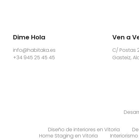
Dime Hola
Ven a V
info@habitaka.es
C/ Postas 2
+34 945 25 45 45
Gasteiz, A
Desar
Diseño de interiores en Vitoria
De
Home Staging en Vitoria
Interiorism