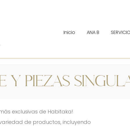
Inicio
ANA B
SERVICI
iendas
E Y PIEZAS SINGUL
 más exclusivas de Habitaka!
ariedad de productos, incluyendo