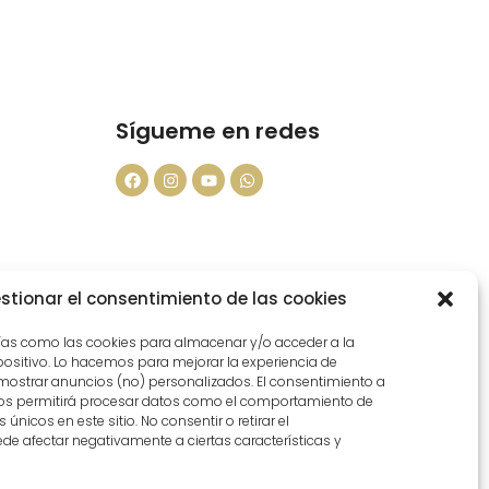
Sígueme en redes
ad
stionar el consentimiento de las cookies
ías como las cookies para almacenar y/o acceder a la
positivo. Lo hacemos para mejorar la experiencia de
ostrar anuncios (no) personalizados. El consentimiento a
vados.​
nos permitirá procesar datos como el comportamiento de
 únicos en este sitio. No consentir o retirar el
de afectar negativamente a ciertas características y
 asesoramiento en decoración Vitoria
interiores y decoración en Vitoria-Gasteiz