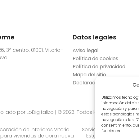
erme
Datos legales
6, 3º centro, 01001, Vitoria-
Aviso legal
lava
Política de cookies
Política de privacidad
Mapa del sitio
Declaración de accesibilid
Ge
Utilizamos tecnolog
información del dis
navegación y para m
rollado por
LoDigitalizo
| © 2023. Todos los derechos reser
estas tecnologías 
navegación o los ID's
consentimiento, pue
coración de interiores Vitoria
Servicio decoradores y
funciones.
o para viviendas de obra nueva
Estudio de diseño de 