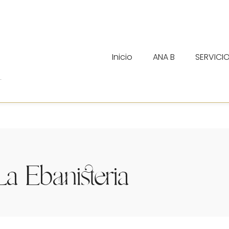
Inicio
ANA B
SERVICI
iendas
a Ebanisteria