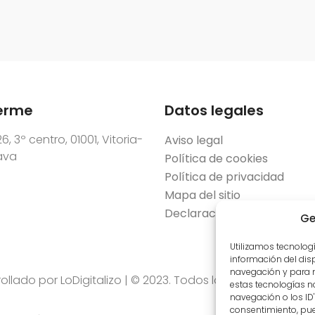
erme
Datos legales
6, 3º centro, 01001, Vitoria-
Aviso legal
lava
Política de cookies
Política de privacidad
Mapa del sitio
Declaración de accesibilid
Ge
Utilizamos tecnolog
información del dis
navegación y para m
rollado por
LoDigitalizo
| © 2023. Todos los derechos reser
estas tecnologías 
navegación o los ID's
consentimiento, pue