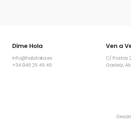
Dime Hola
Ven a V
info@habitaka.es
C/ Postas 2
+34 945 25 45 45
Gasteiz, A
Desar