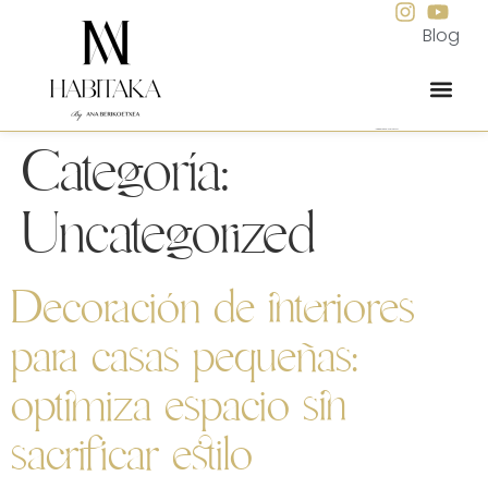
Blog
Interiorismo integral para viviendas
Categoría:
Uncategorized
Decoración de interiores
para casas pequeñas:
optimiza espacio sin
sacrificar estilo