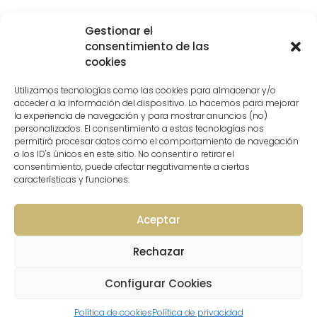
Gestionar el
consentimiento de las
cookies
Desarrollado por
LoDigitalizo
| © 2023. Todos los
derechos reservados.​
Utilizamos tecnologías como las cookies para almacenar y/o
acceder a la información del dispositivo. Lo hacemos para mejorar
la experiencia de navegación y para mostrar anuncios (no)
Diseño de interiores en Vitoria
personalizados. El consentimiento a estas tecnologías nos
Decoración de interiores Vitoria
permitirá procesar datos como el comportamiento de navegación
o los ID's únicos en este sitio. No consentir o retirar el
Servicio decoradores y asesoramiento en decoración
consentimiento, puede afectar negativamente a ciertas
Vitoria
características y funciones.
Home Staging en Vitoria
Interiorismo para viviendas de obra nueva
Aceptar
Estudio de diseño de interiores y decoración en
Vitoria-Gasteiz
Rechazar
Configurar Cookies
Política de cookies
Política de privacidad