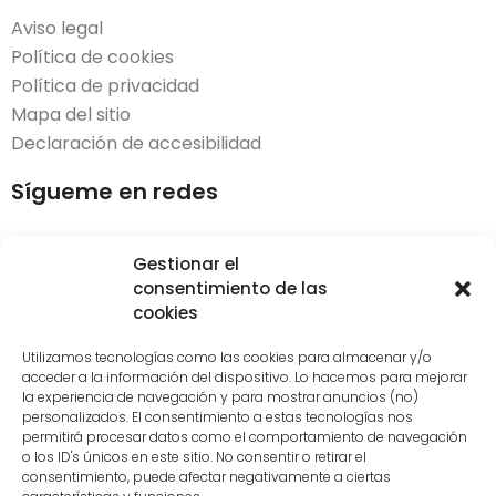
Aviso legal
Política de cookies
Política de privacidad
Mapa del sitio
Declaración de accesibilidad
Sígueme en redes
Gestionar el
consentimiento de las
cookies
Desarrollado por
LoDigitalizo
| © 2023. Todos los
derechos reservados.​
Utilizamos tecnologías como las cookies para almacenar y/o
acceder a la información del dispositivo. Lo hacemos para mejorar
la experiencia de navegación y para mostrar anuncios (no)
Diseño de interiores en Vitoria
personalizados. El consentimiento a estas tecnologías nos
Decoración de interiores Vitoria
permitirá procesar datos como el comportamiento de navegación
o los ID's únicos en este sitio. No consentir o retirar el
Servicio decoradores y asesoramiento en decoración
consentimiento, puede afectar negativamente a ciertas
Vitoria