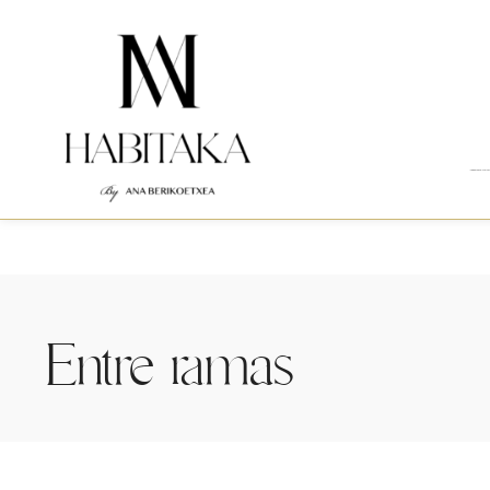
Interiorismo integral para viv
Entre ramas