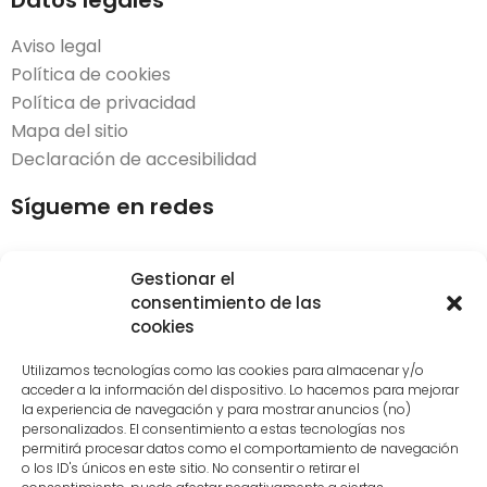
Datos legales
Aviso legal
Política de cookies
Política de privacidad
Mapa del sitio
Declaración de accesibilidad
Sígueme en redes
Gestionar el
consentimiento de las
cookies
Desarrollado por
LoDigitalizo
| © 2023. Todos los
derechos reservados.​
Utilizamos tecnologías como las cookies para almacenar y/o
acceder a la información del dispositivo. Lo hacemos para mejorar
la experiencia de navegación y para mostrar anuncios (no)
Diseño de interiores en Vitoria
personalizados. El consentimiento a estas tecnologías nos
Decoración de interiores Vitoria
permitirá procesar datos como el comportamiento de navegación
o los ID's únicos en este sitio. No consentir o retirar el
Servicio decoradores y asesoramiento en decoración