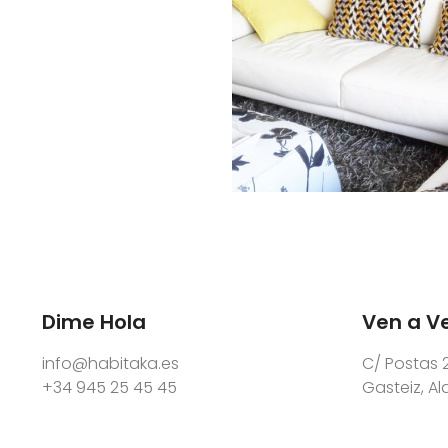
Dime Hola
Ven a V
info@habitaka.es
C/ Postas 2
+34 945 25 45 45
Gasteiz, A