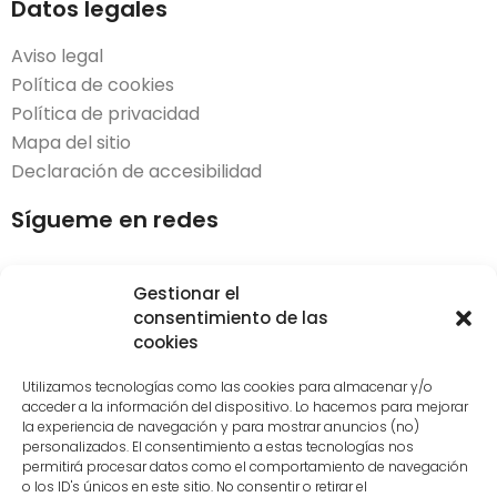
Datos legales
Aviso legal
Política de cookies
Política de privacidad
Mapa del sitio
Declaración de accesibilidad
Sígueme en redes
Gestionar el
consentimiento de las
cookies
Desarrollado por
LoDigitalizo
| © 2023. Todos los
derechos reservados.​
Utilizamos tecnologías como las cookies para almacenar y/o
acceder a la información del dispositivo. Lo hacemos para mejorar
la experiencia de navegación y para mostrar anuncios (no)
Diseño de interiores en Vitoria
personalizados. El consentimiento a estas tecnologías nos
Decoración de interiores Vitoria
permitirá procesar datos como el comportamiento de navegación
o los ID's únicos en este sitio. No consentir o retirar el
Servicio decoradores y asesoramiento en decoración